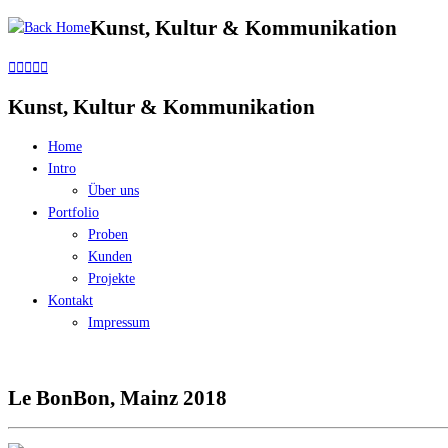
Kunst, Kultur & Kommunikation
Skip
to
content
Kunst, Kultur & Kommunikation
Home
Intro
Über uns
Portfolio
Proben
Kunden
Projekte
Kontakt
Impressum
Le BonBon, Mainz 2018